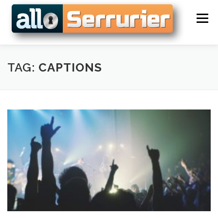
Skip to content
Menu
SERRURIER BIOT
DÉPANNAGE SERRURERIE
TAG:
CAPTIONS
BLINDAGE DE PORTE
OUVERTURE DE PORTE